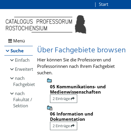
Browsen
Start
Login
direkt zum Inhalt
Menü
Über Fachgebiete browsen
Suche
Hier können Sie die Professoren und
Einfach
Professorinnen nach Ihrem Fachgebiet
Erweitert
suchen.
nach
Fachgebiet
05 Kommunikations- und
Medienwissenschaften
nach
2 Einträge
Fakultät /
Sektion
06 Information und
Dokumentation
2 Einträge