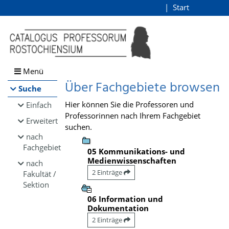
Browsen
Start
Login
direkt zum Inhalt
Menü
Über Fachgebiete browsen
Suche
Hier können Sie die Professoren und
Einfach
Professorinnen nach Ihrem Fachgebiet
Erweitert
suchen.
nach
Fachgebiet
05 Kommunikations- und
Medienwissenschaften
nach
2 Einträge
Fakultät /
Sektion
06 Information und
Dokumentation
2 Einträge