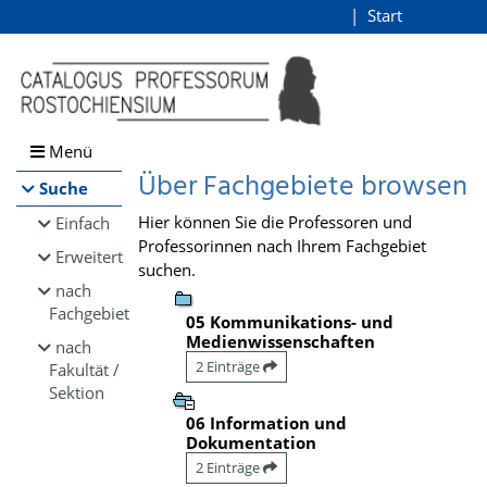
Browsen
Start
Login
direkt zum Inhalt
Menü
Über Fachgebiete browsen
Suche
Hier können Sie die Professoren und
Einfach
Professorinnen nach Ihrem Fachgebiet
Erweitert
suchen.
nach
Fachgebiet
05 Kommunikations- und
Medienwissenschaften
nach
2 Einträge
Fakultät /
Sektion
06 Information und
Dokumentation
2 Einträge