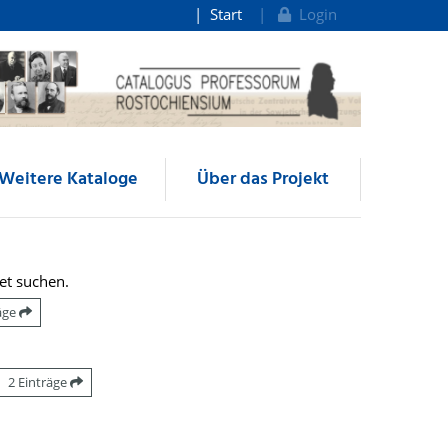
Start
Login
Weitere Kataloge
Über das Projekt
et suchen.
räge
2 Einträge