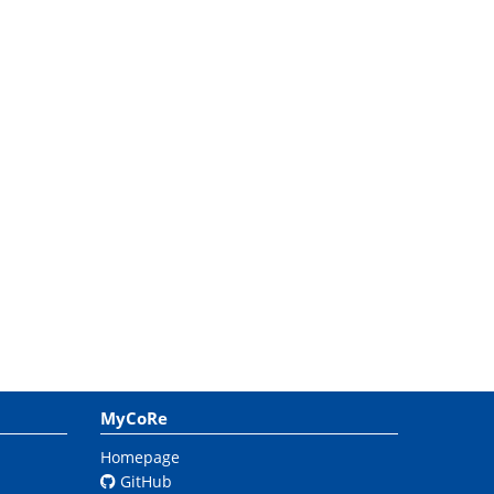
MyCoRe
Homepage
GitHub