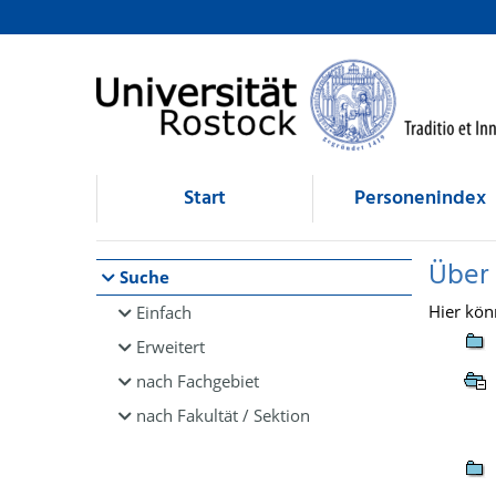
Browsen
direkt zum Inhalt
Start
Personenindex
Über
Suche
Hier kön
Einfach
Erweitert
nach Fachgebiet
nach Fakultät / Sektion