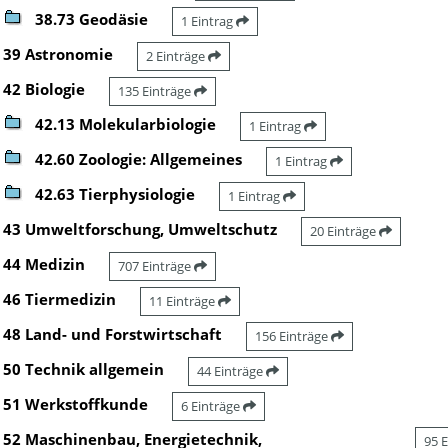
38.73 Geodäsie
1 Eintrag
39 Astronomie
2 Einträge
42 Biologie
135 Einträge
42.13 Molekularbiologie
1 Eintrag
42.60 Zoologie: Allgemeines
1 Eintrag
42.63 Tierphysiologie
1 Eintrag
43 Umweltforschung, Umweltschutz
20 Einträge
44 Medizin
707 Einträge
46 Tiermedizin
11 Einträge
48 Land- und Forstwirtschaft
156 Einträge
50 Technik allgemein
44 Einträge
51 Werkstoffkunde
6 Einträge
52 Maschinenbau, Energietechnik,
95 