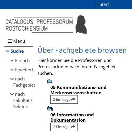
Browsen
Start
Login
direkt zum Inhalt
Menü
Über Fachgebiete browsen
Suche
Hier können Sie die Professoren und
Einfach
Professorinnen nach Ihrem Fachgebiet
Erweitert
suchen.
nach
Fachgebiet
05 Kommunikations- und
Medienwissenschaften
nach
2 Einträge
Fakultät /
Sektion
06 Information und
Dokumentation
2 Einträge