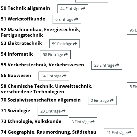
50 Technik allgemein
44 Einträge
51 Werkstoffkunde
6 Einträge
52 Maschinenbau, Energietechnik,
95 
Fertigungstechnik
53 Elektrotechnik
59 Einträge
54 Informatik
58 Einträge
55 Verkehrstechnik, Verkehrswesen
23 Einträge
56 Bauwesen
34 Einträge
58 Chemische Technik, Umwelttechnik,
5 E
verschiedene Technologien
70 Sozialwissenschaften allgemein
2 Einträge
71 Soziologie
20 Einträge
73 Ethnologie, Volkskunde
3 Einträge
74 Geographie, Raumordnung, Städtebau
21 Einträge