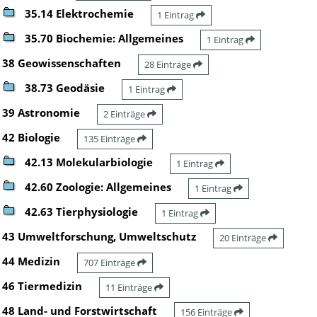
35.14 Elektrochemie
1 Eintrag
35.70 Biochemie: Allgemeines
1 Eintrag
38 Geowissenschaften
28 Einträge
38.73 Geodäsie
1 Eintrag
39 Astronomie
2 Einträge
42 Biologie
135 Einträge
42.13 Molekularbiologie
1 Eintrag
42.60 Zoologie: Allgemeines
1 Eintrag
42.63 Tierphysiologie
1 Eintrag
43 Umweltforschung, Umweltschutz
20 Einträge
44 Medizin
707 Einträge
46 Tiermedizin
11 Einträge
48 Land- und Forstwirtschaft
156 Einträge