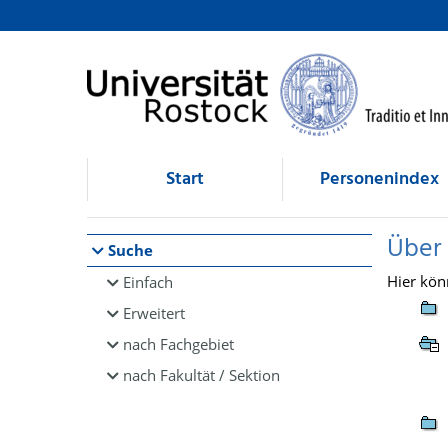
Browsen
direkt zum Inhalt
Start
Personenindex
Über
Suche
Hier kön
Einfach
Erweitert
nach Fachgebiet
nach Fakultät / Sektion