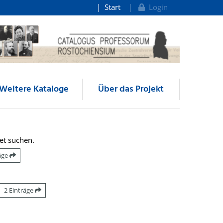
Start
Login
Weitere Kataloge
Über das Projekt
et suchen.
räge
2 Einträge