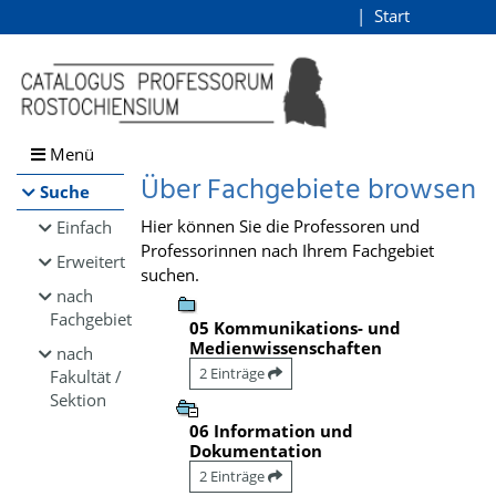
Browsen
Start
Login
direkt zum Inhalt
Menü
Über Fachgebiete browsen
Suche
Hier können Sie die Professoren und
Einfach
Professorinnen nach Ihrem Fachgebiet
Erweitert
suchen.
nach
Fachgebiet
05 Kommunikations- und
Medienwissenschaften
nach
2 Einträge
Fakultät /
Sektion
06 Information und
Dokumentation
2 Einträge