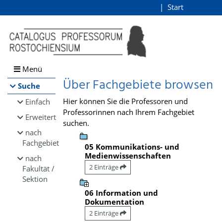
Browsen
Start
Login
direkt zum Inhalt
Menü
Über Fachgebiete browsen
Suche
Hier können Sie die Professoren und
Einfach
Professorinnen nach Ihrem Fachgebiet
Erweitert
suchen.
nach
Fachgebiet
05 Kommunikations- und
Medienwissenschaften
nach
2 Einträge
Fakultät /
Sektion
06 Information und
Dokumentation
2 Einträge