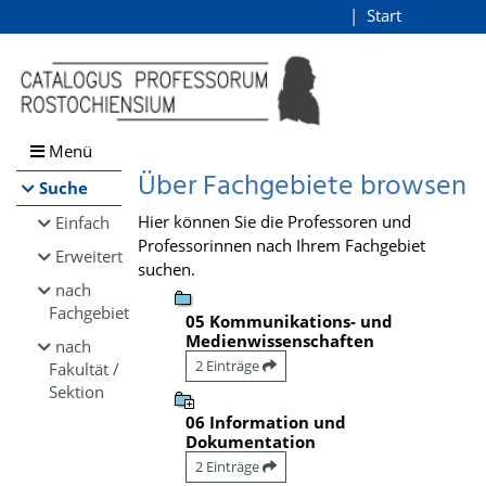
Browsen
Start
Login
direkt zum Inhalt
Menü
Über Fachgebiete browsen
Suche
Hier können Sie die Professoren und
Einfach
Professorinnen nach Ihrem Fachgebiet
Erweitert
suchen.
nach
Fachgebiet
05 Kommunikations- und
Medienwissenschaften
nach
2 Einträge
Fakultät /
Sektion
06 Information und
Dokumentation
2 Einträge