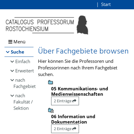
Browsen
Start
Login
direkt zum Inhalt
Menü
Über Fachgebiete browsen
Suche
Hier können Sie die Professoren und
Einfach
Professorinnen nach Ihrem Fachgebiet
Erweitert
suchen.
nach
Fachgebiet
05 Kommunikations- und
Medienwissenschaften
nach
2 Einträge
Fakultät /
Sektion
06 Information und
Dokumentation
2 Einträge