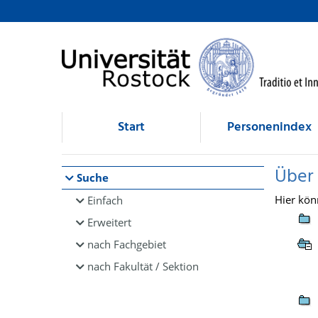
Browsen
direkt zum Inhalt
Start
Personenindex
Über
Suche
Hier kön
Einfach
Erweitert
nach Fachgebiet
nach Fakultät / Sektion