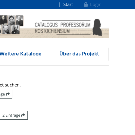
Start
Login
Weitere Kataloge
Über das Projekt
et suchen.
räge
2 Einträge