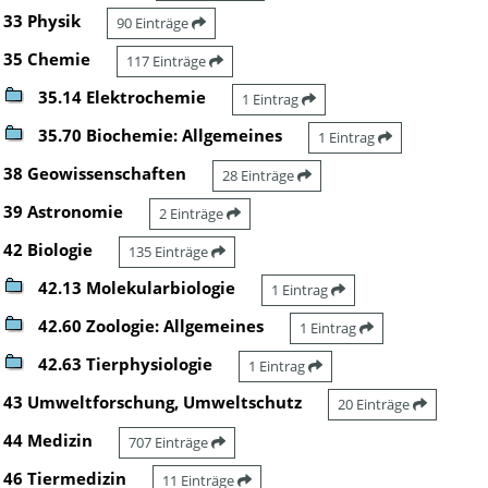
33 Physik
90 Einträge
35 Chemie
117 Einträge
35.14 Elektrochemie
1 Eintrag
35.70 Biochemie: Allgemeines
1 Eintrag
38 Geowissenschaften
28 Einträge
39 Astronomie
2 Einträge
42 Biologie
135 Einträge
42.13 Molekularbiologie
1 Eintrag
42.60 Zoologie: Allgemeines
1 Eintrag
42.63 Tierphysiologie
1 Eintrag
43 Umweltforschung, Umweltschutz
20 Einträge
44 Medizin
707 Einträge
46 Tiermedizin
11 Einträge