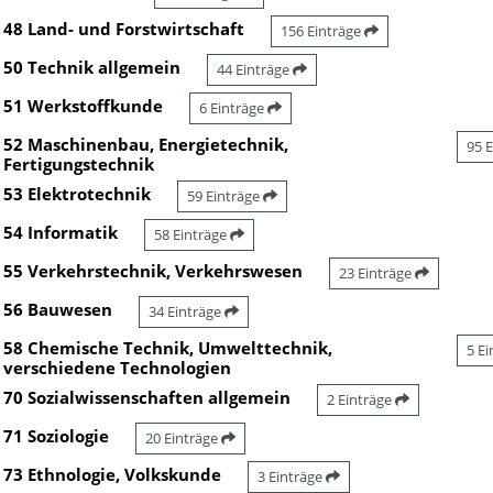
48 Land- und Forstwirtschaft
156 Einträge
50 Technik allgemein
44 Einträge
51 Werkstoffkunde
6 Einträge
52 Maschinenbau, Energietechnik,
95 
Fertigungstechnik
53 Elektrotechnik
59 Einträge
54 Informatik
58 Einträge
55 Verkehrstechnik, Verkehrswesen
23 Einträge
56 Bauwesen
34 Einträge
58 Chemische Technik, Umwelttechnik,
5 E
verschiedene Technologien
70 Sozialwissenschaften allgemein
2 Einträge
71 Soziologie
20 Einträge
73 Ethnologie, Volkskunde
3 Einträge