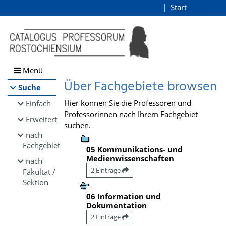
Browsen
Start
Login
direkt zum Inhalt
Menü
Über Fachgebiete browsen
Suche
Hier können Sie die Professoren und
Einfach
Professorinnen nach Ihrem Fachgebiet
Erweitert
suchen.
nach
Fachgebiet
05 Kommunikations- und
Medienwissenschaften
nach
2 Einträge
Fakultät /
Sektion
06 Information und
Dokumentation
2 Einträge