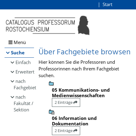
Browsen
Start
Login
direkt zum Inhalt
Menü
Über Fachgebiete browsen
Suche
Hier können Sie die Professoren und
Einfach
Professorinnen nach Ihrem Fachgebiet
Erweitert
suchen.
nach
Fachgebiet
05 Kommunikations- und
Medienwissenschaften
nach
2 Einträge
Fakultät /
Sektion
06 Information und
Dokumentation
2 Einträge