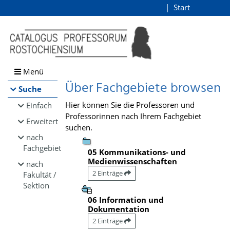
Browsen
Start
Login
direkt zum Inhalt
Menü
Über Fachgebiete browsen
Suche
Hier können Sie die Professoren und
Einfach
Professorinnen nach Ihrem Fachgebiet
Erweitert
suchen.
nach
Fachgebiet
05 Kommunikations- und
Medienwissenschaften
nach
2 Einträge
Fakultät /
Sektion
06 Information und
Dokumentation
2 Einträge