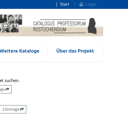
Start
Login
Weitere Kataloge
Über das Projekt
et suchen.
räge
2 Einträge