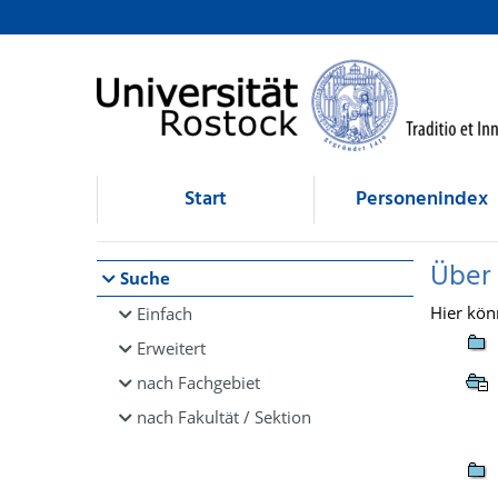
Browsen
direkt zum Inhalt
Start
Personenindex
Über
Suche
Hier kön
Einfach
Erweitert
nach Fachgebiet
nach Fakultät / Sektion