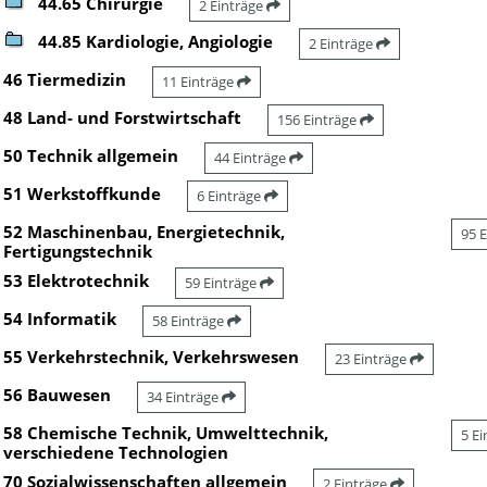
44.65 Chirurgie
2 Einträge
44.85 Kardiologie, Angiologie
2 Einträge
46 Tiermedizin
11 Einträge
48 Land- und Forstwirtschaft
156 Einträge
50 Technik allgemein
44 Einträge
51 Werkstoffkunde
6 Einträge
52 Maschinenbau, Energietechnik,
95 
Fertigungstechnik
53 Elektrotechnik
59 Einträge
54 Informatik
58 Einträge
55 Verkehrstechnik, Verkehrswesen
23 Einträge
56 Bauwesen
34 Einträge
58 Chemische Technik, Umwelttechnik,
5 E
verschiedene Technologien
70 Sozialwissenschaften allgemein
2 Einträge