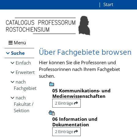
Browsen
Start
Login
direkt zum Inhalt
Menü
Über Fachgebiete browsen
Suche
Hier können Sie die Professoren und
Einfach
Professorinnen nach Ihrem Fachgebiet
Erweitert
suchen.
nach
Fachgebiet
05 Kommunikations- und
Medienwissenschaften
nach
2 Einträge
Fakultät /
Sektion
06 Information und
Dokumentation
2 Einträge