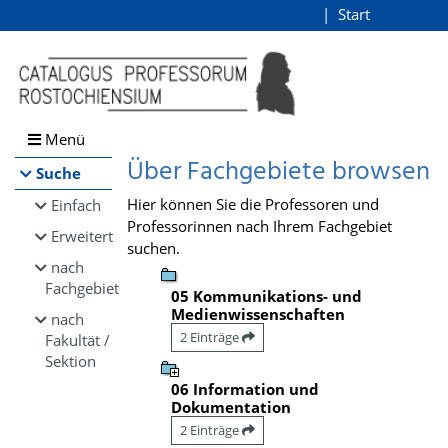
Browsen
Start
Login
direkt zum Inhalt
Menü
Über Fachgebiete browsen
Suche
Hier können Sie die Professoren und
Einfach
Professorinnen nach Ihrem Fachgebiet
Erweitert
suchen.
nach
Fachgebiet
05 Kommunikations- und
Medienwissenschaften
nach
2 Einträge
Fakultät /
Sektion
06 Information und
Dokumentation
2 Einträge