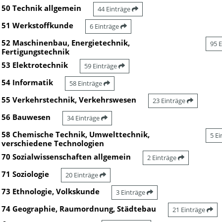
50 Technik allgemein
44 Einträge
51 Werkstoffkunde
6 Einträge
52 Maschinenbau, Energietechnik,
95 
Fertigungstechnik
53 Elektrotechnik
59 Einträge
54 Informatik
58 Einträge
55 Verkehrstechnik, Verkehrswesen
23 Einträge
56 Bauwesen
34 Einträge
58 Chemische Technik, Umwelttechnik,
5 E
verschiedene Technologien
70 Sozialwissenschaften allgemein
2 Einträge
71 Soziologie
20 Einträge
73 Ethnologie, Volkskunde
3 Einträge
74 Geographie, Raumordnung, Städtebau
21 Einträge