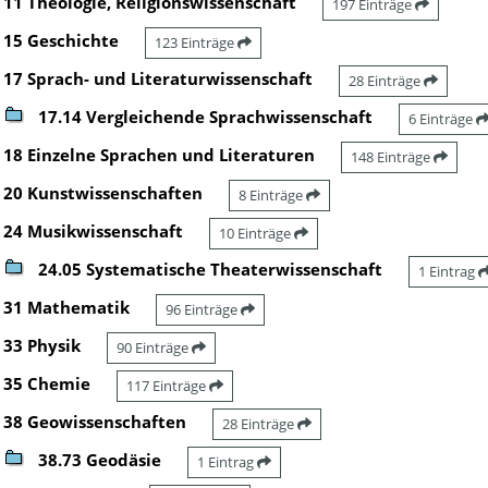
11 Theologie, Religionswissenschaft
197 Einträge
15 Geschichte
123 Einträge
17 Sprach- und Literaturwissenschaft
28 Einträge
17.14 Vergleichende Sprachwissenschaft
6 Einträge
18 Einzelne Sprachen und Literaturen
148 Einträge
20 Kunstwissenschaften
8 Einträge
24 Musikwissenschaft
10 Einträge
24.05 Systematische Theaterwissenschaft
1 Eintrag
31 Mathematik
96 Einträge
33 Physik
90 Einträge
35 Chemie
117 Einträge
38 Geowissenschaften
28 Einträge
38.73 Geodäsie
1 Eintrag