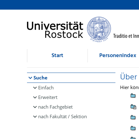
Browsen
direkt zum Inhalt
Start
Personenindex
Über
Suche
Hier kön
Einfach
Erweitert
nach Fachgebiet
nach Fakultät / Sektion