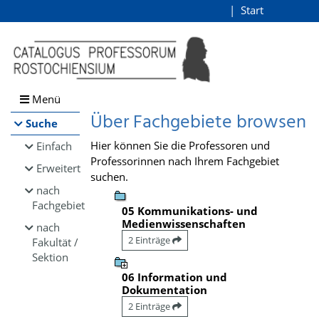
Browsen
Start
Login
direkt zum Inhalt
Menü
Über Fachgebiete browsen
Suche
Hier können Sie die Professoren und
Einfach
Professorinnen nach Ihrem Fachgebiet
Erweitert
suchen.
nach
Fachgebiet
05 Kommunikations- und
Medienwissenschaften
nach
2 Einträge
Fakultät /
Sektion
06 Information und
Dokumentation
2 Einträge