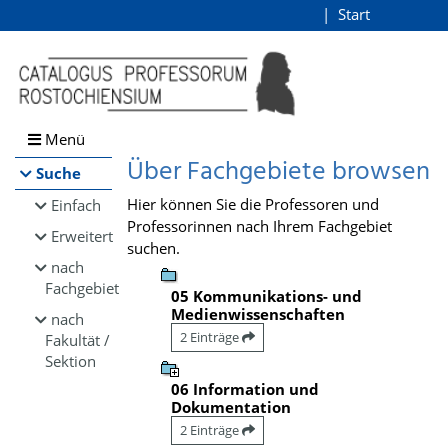
Browsen
Start
Login
direkt zum Inhalt
Menü
Über Fachgebiete browsen
Suche
Hier können Sie die Professoren und
Einfach
Professorinnen nach Ihrem Fachgebiet
Erweitert
suchen.
nach
Fachgebiet
05 Kommunikations- und
Medienwissenschaften
nach
2 Einträge
Fakultät /
Sektion
06 Information und
Dokumentation
2 Einträge