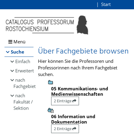
Browsen
Start
Login
direkt zum Inhalt
Menü
Über Fachgebiete browsen
Suche
Hier können Sie die Professoren und
Einfach
Professorinnen nach Ihrem Fachgebiet
Erweitert
suchen.
nach
Fachgebiet
05 Kommunikations- und
Medienwissenschaften
nach
2 Einträge
Fakultät /
Sektion
06 Information und
Dokumentation
2 Einträge