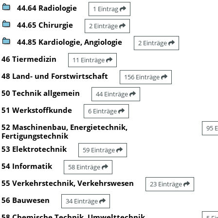
44.64 Radiologie
1 Eintrag
44.65 Chirurgie
2 Einträge
44.85 Kardiologie, Angiologie
2 Einträge
46 Tiermedizin
11 Einträge
48 Land- und Forstwirtschaft
156 Einträge
50 Technik allgemein
44 Einträge
51 Werkstoffkunde
6 Einträge
52 Maschinenbau, Energietechnik,
95 
Fertigungstechnik
53 Elektrotechnik
59 Einträge
54 Informatik
58 Einträge
55 Verkehrstechnik, Verkehrswesen
23 Einträge
56 Bauwesen
34 Einträge
58 Chemische Technik, Umwelttechnik,