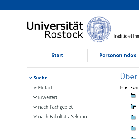
Browsen
direkt zum Inhalt
Start
Personenindex
Über
Suche
Hier kön
Einfach
Erweitert
nach Fachgebiet
nach Fakultät / Sektion