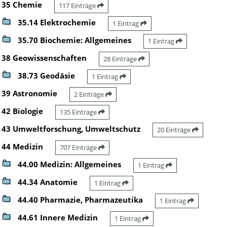
35 Chemie
117 Einträge
35.14 Elektrochemie
1 Eintrag
35.70 Biochemie: Allgemeines
1 Eintrag
38 Geowissenschaften
28 Einträge
38.73 Geodäsie
1 Eintrag
39 Astronomie
2 Einträge
42 Biologie
135 Einträge
43 Umweltforschung, Umweltschutz
20 Einträge
44 Medizin
707 Einträge
44.00 Medizin: Allgemeines
1 Eintrag
44.34 Anatomie
1 Eintrag
44.40 Pharmazie, Pharmazeutika
1 Eintrag
44.61 Innere Medizin
1 Eintrag