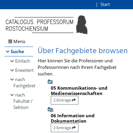
Browsen
Start
Login
direkt zum Inhalt
Menü
Über Fachgebiete browsen
Suche
Hier können Sie die Professoren und
Einfach
Professorinnen nach Ihrem Fachgebiet
Erweitert
suchen.
nach
Fachgebiet
05 Kommunikations- und
Medienwissenschaften
nach
2 Einträge
Fakultät /
Sektion
06 Information und
Dokumentation
2 Einträge