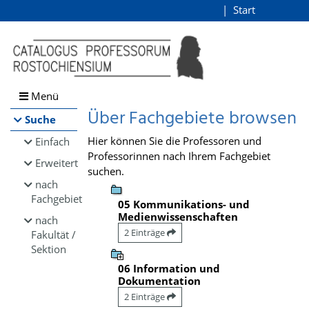
Browsen
Start
Login
direkt zum Inhalt
Menü
Über Fachgebiete browsen
Suche
Hier können Sie die Professoren und
Einfach
Professorinnen nach Ihrem Fachgebiet
Erweitert
suchen.
nach
Fachgebiet
05 Kommunikations- und
Medienwissenschaften
nach
2 Einträge
Fakultät /
Sektion
06 Information und
Dokumentation
2 Einträge