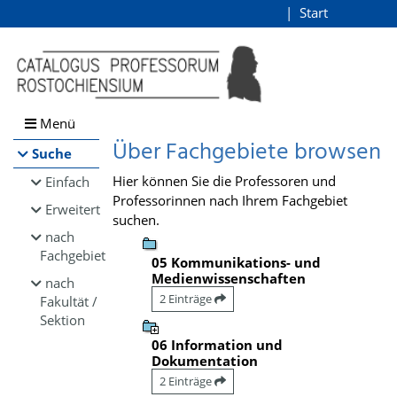
Browsen
Start
Login
direkt zum Inhalt
Menü
Über Fachgebiete browsen
Suche
Hier können Sie die Professoren und
Einfach
Professorinnen nach Ihrem Fachgebiet
Erweitert
suchen.
nach
Fachgebiet
05 Kommunikations- und
Medienwissenschaften
nach
2 Einträge
Fakultät /
Sektion
06 Information und
Dokumentation
2 Einträge