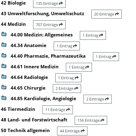
42 Biologie
135 Einträge
43 Umweltforschung, Umweltschutz
20 Einträge
44 Medizin
707 Einträge
44.00 Medizin: Allgemeines
1 Eintrag
44.34 Anatomie
1 Eintrag
44.40 Pharmazie, Pharmazeutika
1 Eintrag
44.61 Innere Medizin
1 Eintrag
44.64 Radiologie
1 Eintrag
44.65 Chirurgie
2 Einträge
44.85 Kardiologie, Angiologie
2 Einträge
46 Tiermedizin
11 Einträge
48 Land- und Forstwirtschaft
156 Einträge
50 Technik allgemein
44 Einträge