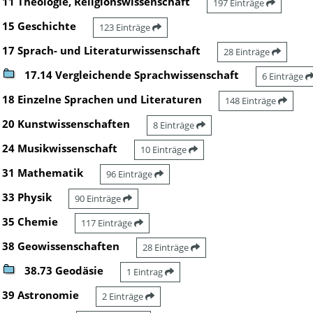
11 Theologie, Religionswissenschaft
197 Einträge
15 Geschichte
123 Einträge
17 Sprach- und Literaturwissenschaft
28 Einträge
17.14 Vergleichende Sprachwissenschaft
6 Einträge
18 Einzelne Sprachen und Literaturen
148 Einträge
20 Kunstwissenschaften
8 Einträge
24 Musikwissenschaft
10 Einträge
31 Mathematik
96 Einträge
33 Physik
90 Einträge
35 Chemie
117 Einträge
38 Geowissenschaften
28 Einträge
38.73 Geodäsie
1 Eintrag
39 Astronomie
2 Einträge