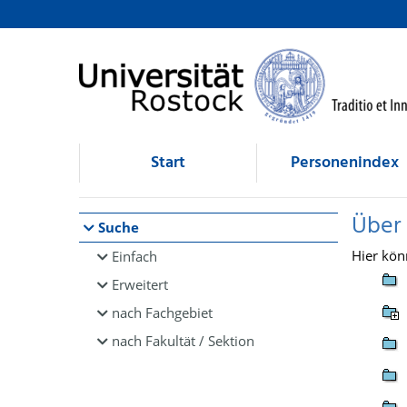
Browsen
direkt zum Inhalt
Start
Personenindex
Über
Suche
Hier kön
Einfach
Erweitert
nach Fachgebiet
nach Fakultät / Sektion