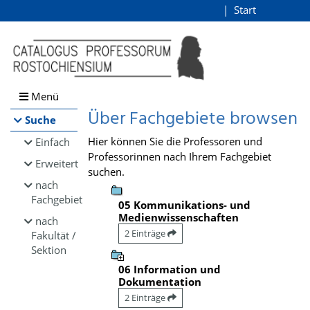
Browsen
Start
Login
direkt zum Inhalt
Menü
Über Fachgebiete browsen
Suche
Hier können Sie die Professoren und
Einfach
Professorinnen nach Ihrem Fachgebiet
Erweitert
suchen.
nach
Fachgebiet
05 Kommunikations- und
Medienwissenschaften
nach
2 Einträge
Fakultät /
Sektion
06 Information und
Dokumentation
2 Einträge