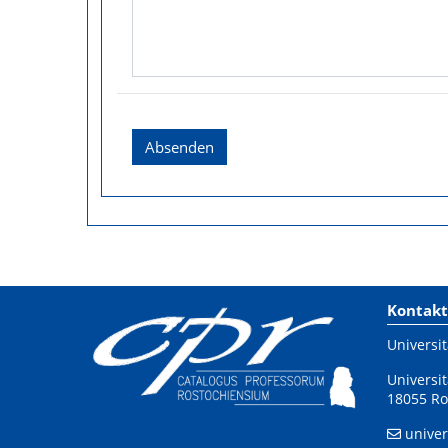
Absenden
Kontakt
Universit
Universit
18055 Ro
univer