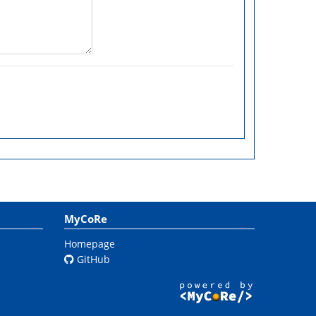
MyCoRe
Homepage
GitHub