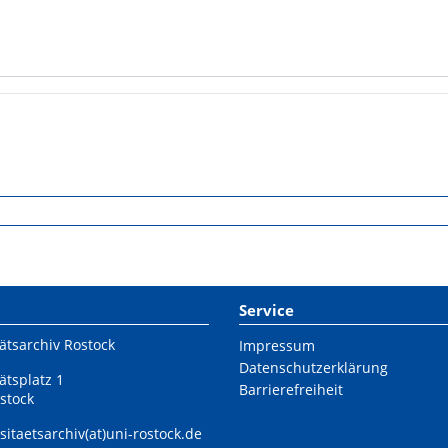
Service
ätsarchiv Rostock
Impressum
Datenschutzerklärung
ätsplatz 1
Barrierefreiheit
stock
sitaetsarchiv(at)uni-rostock.de