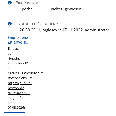
Einordnung:
Epoche
nicht zugewiesen
eingestellt / geändert:
20.09.2011, mglasow / 17.11.2022, administrator
Empfohlene
Zitierweise:
Eintrag
von
"Friedrich
von Schmidt"
im
Catalogus Professorum
Rostochiensium,
https://purl.uni-
rostock.de
/cpr/00000011
(abgerufen
am
07.08.2026)