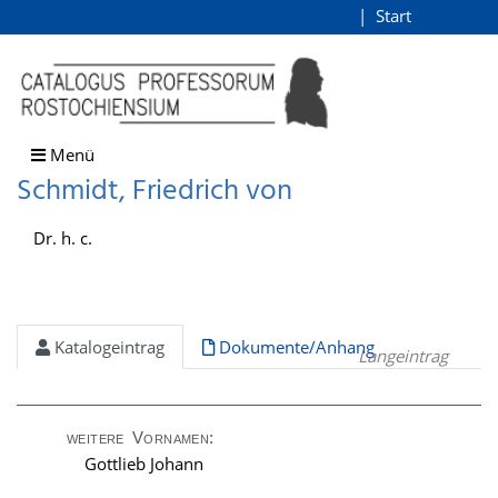
Schmidt, Friedrich von
Start
Login
direkt zum Inhalt
Menü
Schmidt, Friedrich von
Dr. h. c.
Katalogeintrag
Dokumente/Anhang
Langeintrag
weitere Vornamen:
Gottlieb Johann