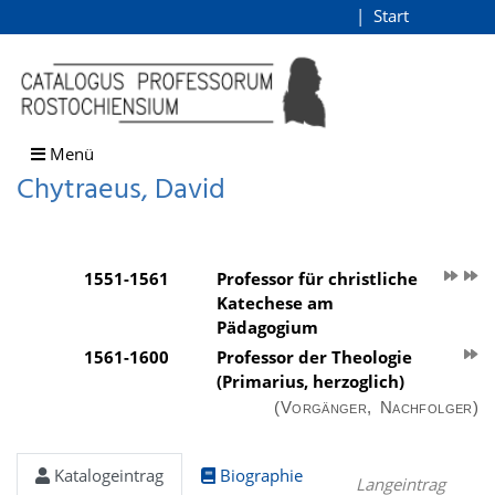
Chytraeus, David
Start
Login
direkt zum Inhalt
Menü
Chytraeus, David
1551-1561
Professor für christliche
Katechese am
Pädagogium
1561-1600
Professor der Theologie
(Primarius, herzoglich)
(Vorgänger, Nachfolger)
Katalogeintrag
Biographie
Langeintrag