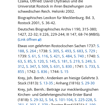
Czaika, Otfried: David Chytraeus und die
Universität Rostock in ihren Beziehungen zum
schwedischen Reich. Helsinki 2002.
Biographisches Lexikon für Mecklenburg. Bd. 3,
Rostock 2001, S. 36-42.
Deutsches Biographisches Archiv I 190, 315-380;
1427, 22-32; II 226, 229-244; III 147, 68-74 (WBIS).
(Link öffnen
)
Etwas von gelehrten Rostockschen Sachen 1737:
S.
188
,
S. 264
; 1738:
S. 305
,
S. 493
,
S. 683
,
S. 729
;
1739:
S. 61
,
S. 116
,
S. 421
,
S. 484
,
S. 740
; 1740:
S.
63
,
S. 85
,
S. 120
,
S. 145
,
S. 181
,
S. 219
,
S. 249
,
S.
312
,
S. 347
,
S. 509
,
S. 631
,
S. 830
; 1741:
S. 733
,
S.
855
; 1742:
S. 836
; 1744:
S. 15
Krey, Joh. Bernh.: Andenken an hiesige Gelehrte 3.
Stück (1813):
S. 13-35
; Anhang (1816):
S. 29-30
Krey, Joh. Bernh.: Beiträge zur mecklenburgischen
Kirchen- und Gelehrtengeschichte Erster Band
(1818):
S. 29-32
,
S. 54
,
S. 101-104
,
S. 225-228
,
S.
251
,
S. 302
,
S. 379
; Zweiter Band (1821):
S. 199-