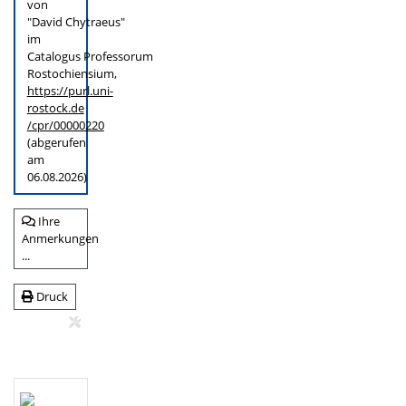
von
"David Chytraeus"
im
Catalogus Professorum
Rostochiensium,
https://purl.uni-
rostock.de
/cpr/00000220
(abgerufen
am
06.08.2026)
Ihre
Anmerkungen
...
Druck