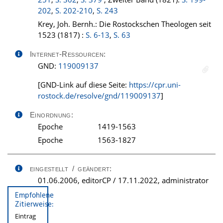
202
,
S. 202-210
,
S. 243
Krey, Joh. Bernh.: Die Rostockschen Theologen seit
1523 (1817) :
S. 6-13
,
S. 63
Internet-Ressourcen:
GND:
119009137
[GND-Link auf diese Seite:
https://cpr.uni-
rostock.de/resolve/gnd/119009137
]
Einordnung:
Epoche
1419-1563
Epoche
1563-1827
eingestellt / geändert:
01.06.2006, editorCP / 17.11.2022, administrator
Empfohlene
Zitierweise:
Eintrag