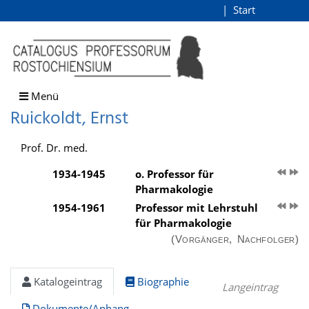
Ruickoldt, Ernst
Start
Login
direkt zum Inhalt
Menü
Ruickoldt, Ernst
Prof. Dr. med.
1934-1945
o. Professor für
Pharmakologie
1954-1961
Professor mit Lehrstuhl
für Pharmakologie
(Vorgänger, Nachfolger)
Katalogeintrag
Biographie
Langeintrag
Dokumente/Anhang