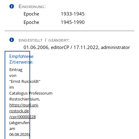
Einordnung:
Epoche
1933-1945
Epoche
1945-1990
eingestellt / geändert:
01.06.2006, editorCP / 17.11.2022, administrator
Empfohlene
Zitierweise:
Eintrag
von
"Ernst Ruickoldt"
im
Catalogus Professorum
Rostochiensium,
https://purl.uni-
rostock.de
/cpr/00000228
(abgerufen
am
06.08.2026)