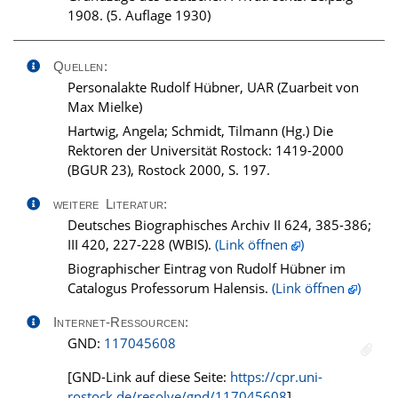
1908. (5. Auflage 1930)
Quellen:
Personalakte Rudolf Hübner, UAR (Zuarbeit von
Max Mielke)
Hartwig, Angela; Schmidt, Tilmann (Hg.) Die
Rektoren der Universität Rostock: 1419-2000
(BGUR 23), Rostock 2000, S. 197.
weitere Literatur:
Deutsches Biographisches Archiv II 624, 385-386;
III 420, 227-228 (WBIS).
(Link öffnen
)
Biographischer Eintrag von Rudolf Hübner im
Catalogus Professorum Halensis.
(Link öffnen
)
Internet-Ressourcen:
GND:
117045608
[GND-Link auf diese Seite:
https://cpr.uni-
rostock.de/resolve/gnd/117045608
]