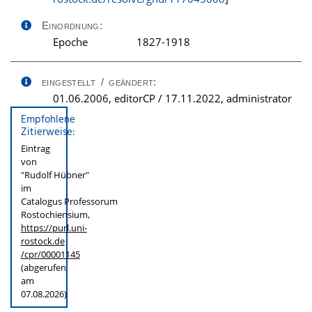
Einordnung:
Epoche
1827-1918
eingestellt / geändert:
01.06.2006, editorCP / 17.11.2022, administrator
Empfohlene
Zitierweise:
Eintrag
von
"Rudolf Hübner"
im
Catalogus Professorum
Rostochiensium,
https://purl.uni-
rostock.de
/cpr/00001145
(abgerufen
am
07.08.2026)