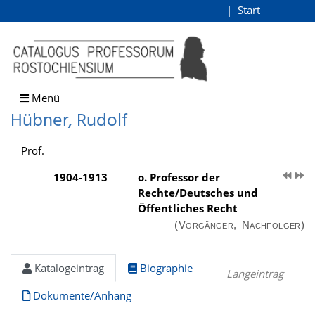
Hübner, Rudolf
Start
Login
direkt zum Inhalt
Menü
Hübner, Rudolf
Prof.
1904-1913
o. Professor der
Rechte/Deutsches und
Öffentliches Recht
(Vorgänger, Nachfolger)
Katalogeintrag
Biographie
Langeintrag
Dokumente/Anhang