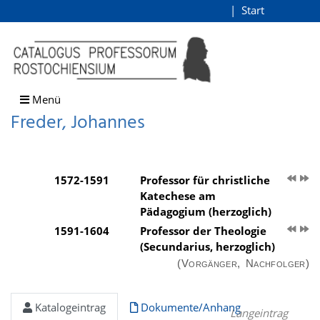
Freder, Johannes
Start
Login
direkt zum Inhalt
Menü
Freder, Johannes
1572-1591
Professor für christliche
Katechese am
Pädagogium (herzoglich)
1591-1604
Professor der Theologie
(Secundarius, herzoglich)
(Vorgänger, Nachfolger)
Katalogeintrag
Dokumente/Anhang
Langeintrag