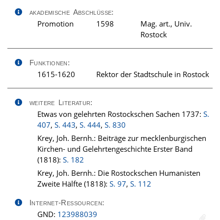
akademische Abschlüsse:
Promotion
1598
Mag. art., Univ.
Rostock
Funktionen:
1615-1620
Rektor der Stadtschule in Rostock
weitere Literatur:
Etwas von gelehrten Rostockschen Sachen 1737:
S.
407
,
S. 443
,
S. 444
,
S. 830
Krey, Joh. Bernh.: Beiträge zur mecklenburgischen
Kirchen- und Gelehrtengeschichte Erster Band
(1818):
S. 182
Krey, Joh. Bernh.: Die Rostockschen Humanisten
Zweite Hälfte (1818):
S. 97
,
S. 112
Internet-Ressourcen:
GND:
123988039