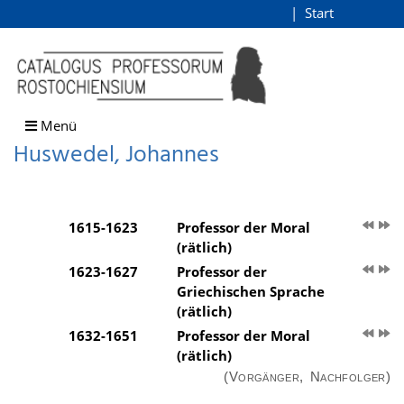
Huswedel, Johannes
Start
Login
direkt zum Inhalt
Menü
Huswedel, Johannes
1615-1623
Professor der Moral
(rätlich)
1623-1627
Professor der
Griechischen Sprache
(rätlich)
1632-1651
Professor der Moral
(rätlich)
(Vorgänger, Nachfolger)