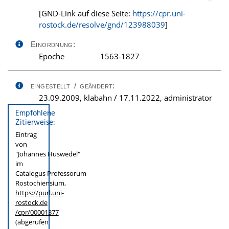
[GND-Link auf diese Seite:
https://cpr.uni-
rostock.de/resolve/gnd/123988039
]
Einordnung:
Epoche
1563-1827
eingestellt / geändert:
23.09.2009, klabahn / 17.11.2022, administrator
Empfohlene
Zitierweise:
Eintrag
von
"Johannes Huswedel"
im
Catalogus Professorum
Rostochiensium,
https://purl.uni-
rostock.de
/cpr/00001377
(abgerufen