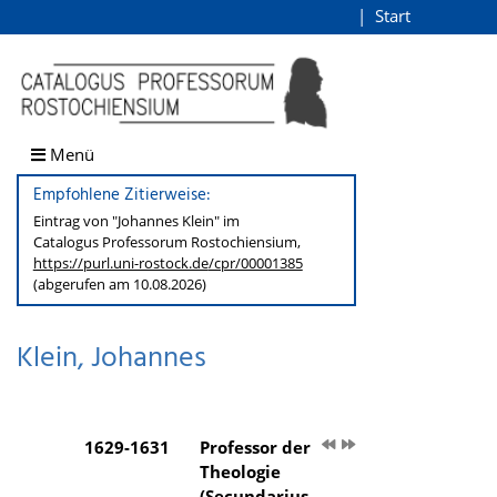
Klein, Johannes
Start
Login
direkt zum Inhalt
Menü
Empfohlene Zitierweise:
Eintrag von "Johannes Klein" im
Catalogus Professorum
Rostochiensium,
https://purl.uni-rostock.de
/cpr/00001385
(abgerufen am 10.08.2026)
Klein, Johannes
1629-1631
Professor der
Theologie
(Secundarius,