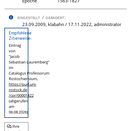
Epoche
1563-1827
eingestellt / geändert:
23.09.2009, klabahn / 17.11.2022, administrator
Empfohlene
Zitierweise:
Eintrag
von
"Jacob
Sebastian Lauremberg"
im
Catalogus Professorum
Rostochiensium,
https://purl.uni-
rostock.de
/cpr/00001422
(abgerufen
am
06.08.2026)
Ihre