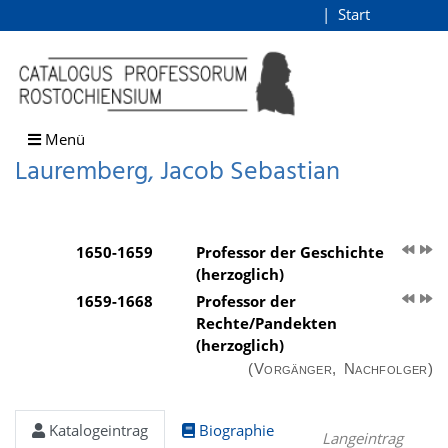
Lauremberg, Jacob Sebastia
Start
Login
direkt zum Inhalt
Menü
Lauremberg, Jacob Sebastian
1650-1659
Professor der Geschichte
(herzoglich)
1659-1668
Professor der
Rechte/Pandekten
(herzoglich)
(Vorgänger, Nachfolger)
Katalogeintrag
Biographie
Langeintrag