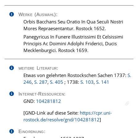
Werke (Auswahl):
Orbis Bacchans Seu Oratio In Qua Seculi Nostri
Mores Repraesentantur. Rostock 1652.
Panegyricus In Funere Illustrissimi Et Celsissimi
Principis Ac Doimini Adolphi Friderici, Ducis
Mecklenburgici. Rostock 1659.
weitere Literatur:
Etwas von gelehrten Rostockschen Sachen 1737:
S.
246
,
S. 287
,
S. 405
; 1738:
S. 103
,
S. 141
Internet-Ressourcen:
GND:
104281812
[GND-Link auf diese Seite:
https://cpr.uni-
rostock.de/resolve/gnd/104281812
]
Einordnung: