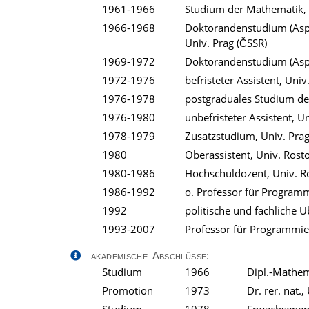
1961-1966
Studium der Mathematik, 
1966-1968
Doktorandenstudium (Aspir
Univ. Prag (ČSSR)
1969-1972
Doktorandenstudium (Aspi
1972-1976
befristeter Assistent, Univ
1976-1978
postgraduales Studium de
1976-1980
unbefristeter Assistent, U
1978-1979
Zusatzstudium, Univ. Prag
1980
Oberassistent, Univ. Rost
1980-1986
Hochschuldozent, Univ. R
1986-1992
o. Professor für Programm
1992
politische und fachliche
1993-2007
Professor für Programmie
akademische Abschlüsse:
Studium
1966
Dipl.-Mathem
Promotion
1973
Dr. rer. nat.