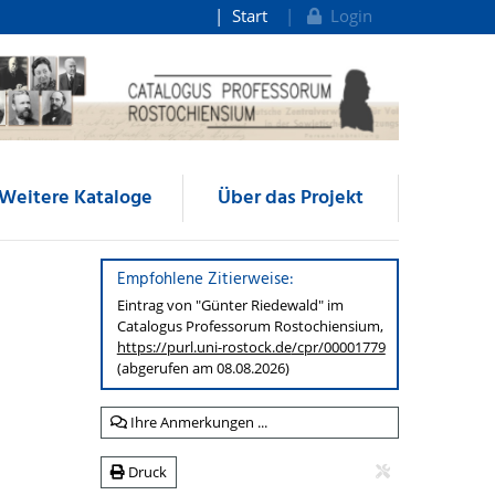
Start
Login
Weitere Kataloge
Über das Projekt
Empfohlene Zitierweise:
Eintrag von "Günter Riedewald" im
Catalogus Professorum
Rostochiensium,
https://purl.uni-rostock.de
/cpr/00001779
(abgerufen am 08.08.2026)
Ihre Anmerkungen ...
Druck