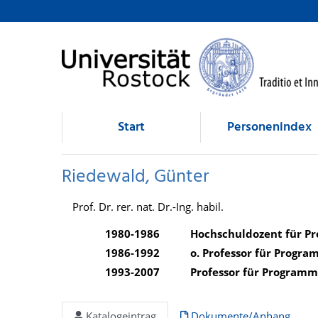
Riedewald, Günter
direkt zum Inhalt
Start
Personenindex
Riedewald, Günter
Prof. Dr. rer. nat. Dr.-Ing. habil.
1980-1986
Hochschuldozent für P
1986-1992
o. Professor für Progr
1993-2007
Professor für Programm
Katalogeintrag
Dokumente/Anhang