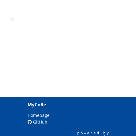
MyCoRe
Homepage
GitHub