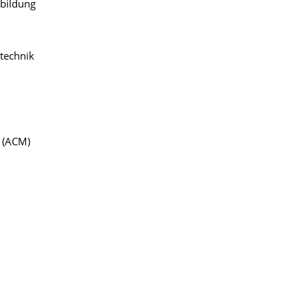
rbildung
technik
y (ACM)