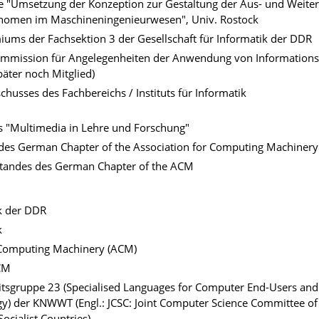
pe "Umsetzung der Konzeption zur Gestaltung der Aus- und Weite
nomen im Maschineningenieurwesen", Univ. Rostock
iums der Fachsektion 3 der Gesellschaft für Informatik der DDR
ommission für Angelegenheiten der Anwendung von Informations
äter noch Mitglied)
husses des Fachbereichs / Instituts für Informatik
s "Multimedia in Lehre und Forschung"
 des German Chapter of the Association for Computing Machiner
standes des German Chapter of the ACM
ik der DDR
k
r Computing Machinery (ACM)
CM
eitsgruppe 23 (Specialised Languages for Computer End-Users and
 der KNWWT (Engl.: JCSC: Joint Computer Science Committee of
ocialist Countries)