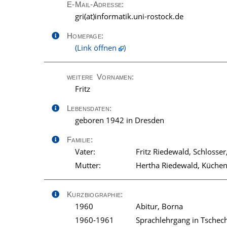
E-Mail-Adresse:
ed.kcotsor-inu.kitamrofni(ta)irg
Homepage:
(Link öffnen
)
weitere Vornamen:
Fritz
Lebensdaten:
geboren 1942 in Dresden
Familie:
Vater:
Fritz Riedewald, Schlosse
Mutter:
Hertha Riedewald, Küchenle
Kurzbiographie:
1960
Abitur, Borna
1960-1961
Sprachlehrgang in Tschec