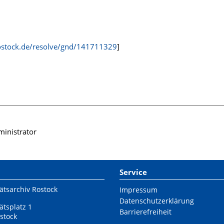
rostock.de/resolve/gnd/141711329
]
inistrator
Service
ätsarchiv Rostock
Impressum
Datenschutzerklärung
ätsplatz 1
Barrierefreiheit
stock