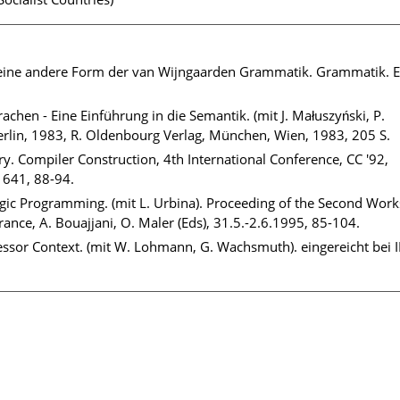
 eine andere Form der van Wijngaarden Grammatik. Grammatik. E
en - Eine Einführung in die Semantik. (mit J. Małuszyński, P.
rlin, 1983, R. Oldenbourg Verlag, München, Wien, 1983, 205 S.
 Compiler Construction, 4th International Conference, CC '92,
 641, 88-94.
Logic Programming. (mit L. Urbina). Proceeding of the Second Wor
nce, A. Bouajjani, O. Maler (Eds), 31.5.-2.6.1995, 85-104.
ssor Context. (mit W. Lohmann, G. Wachsmuth). eingereicht bei I