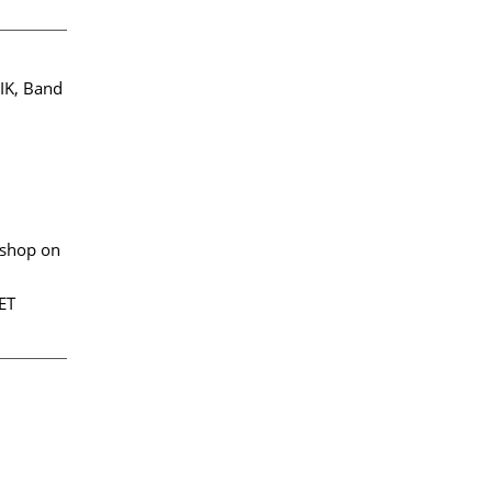
IK, Band
kshop on
ET