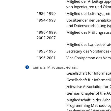
Mitglied der Arbeitsgrup
von Ingenieuren und Öko
1986-1990
Mitglied des Leitungsgrem
1994-1998
Vorsitzender der Senatsk
und Datenverarbeitung (sp
1996-1999,
Mitglied des Prüfungsaussc
2002-2007
Mitglied des Landesbeirat
1993-1995
Secretary des Vorstandes
1996-2001
Vice Chairperson des Vor
weitere Mitgliedschaften:
Gesellschaft für Informat
Gesellschaft für Informati
zeitweise Association fo
German Chapter of the A
Mitgliedschaft in der Arb
Programming Methodology)
Academies of Sciences of S