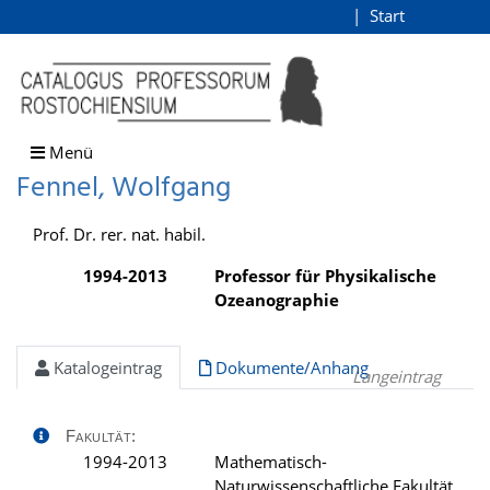
Fennel, Wolfgang
Start
Login
direkt zum Inhalt
Menü
Fennel, Wolfgang
Prof. Dr. rer. nat. habil.
1994-2013
Professor für Physikalische
Ozeanographie
Katalogeintrag
Dokumente/Anhang
Langeintrag
Fakultät:
1994-2013
Mathematisch-
Naturwissenschaftliche Fakultät