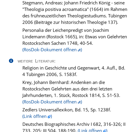
Stegmann, Andreas: Johann Friedrich König - seine
"Theologia positiva acroamatica" (1664) im Rahmen
des frühneuzeitlichen Theologiestudiums. Tübingen
2006 (Beiträge zur historischen Theologie 137).
Personalia der Leichenpredigt von Joachim
Lindemann (Rostock 1665), in: Etwas von Gelehrten
Rostockschen Sachen 1748, 40-54.
(RosDok-Dokument öffnen
)
weitere Literatur:
Religion in Geschichte und Gegenwart, 4. Aufl., Bd.
4 Tübingen 2006, S. 1583f.
Krey, Johann Bernhard: Andenken an die
Rostockschen Gelehrten aus den drei letzten
Jahrhunderten, 1. Stück, Rostock 1814, S. 51-53.
(RosDok-Dokument öffnen
)
Zedlers Universallexikon, Bd. 15, Sp. 1238f.
(Link öffnen
)
Deutsches Biographisches Archiv I 682, 316-326; II
733, 205; III 504, 188-190.
(Link öffnen
)