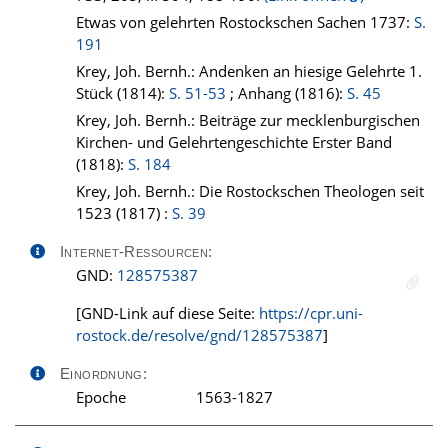
Etwas von gelehrten Rostockschen Sachen 1737:
S.
191
Krey, Joh. Bernh.: Andenken an hiesige Gelehrte 1.
Stück (1814):
S. 51-53
; Anhang (1816):
S. 45
Krey, Joh. Bernh.: Beiträge zur mecklenburgischen
Kirchen- und Gelehrtengeschichte Erster Band
(1818):
S. 184
Krey, Joh. Bernh.: Die Rostockschen Theologen seit
1523 (1817) :
S. 39
Internet-Ressourcen:
GND:
128575387
[GND-Link auf diese Seite:
https://cpr.uni-
rostock.de/resolve/gnd/128575387
]
Einordnung:
Epoche
1563-1827