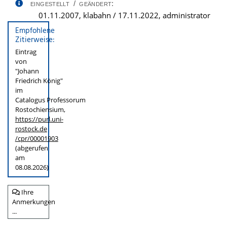
eingestellt / geändert:
01.11.2007, klabahn / 17.11.2022, administrator
Empfohlene
Zitierweise:
Eintrag
von
"Johann
Friedrich König"
im
Catalogus Professorum
Rostochiensium,
https://purl.uni-
rostock.de
/cpr/00001903
(abgerufen
am
08.08.2026)
Ihre
Anmerkungen
...