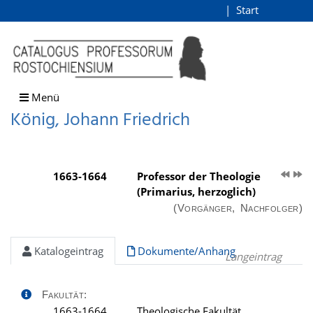
König, Johann Friedrich
Start
Login
direkt zum Inhalt
Menü
König, Johann Friedrich
1663-1664
Professor der Theologie
(Primarius, herzoglich)
(Vorgänger, Nachfolger)
Katalogeintrag
Dokumente/Anhang
Langeintrag
Fakultät:
1663-1664
Theologische Fakultät