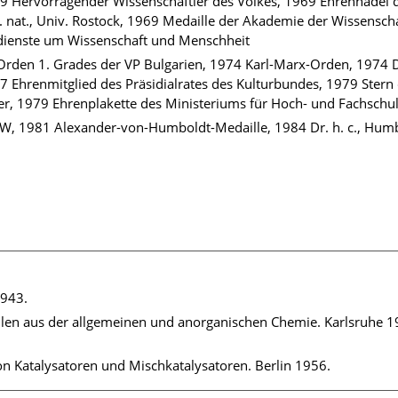
69 Hervorragender Wissenschaftler des Volkes, 1969 Ehrennadel d
er. nat., Univ. Rostock, 1969 Medaille der Akademie der Wissensch
dienste um Wissenschaft und Menschheit
rden 1. Grades der VP Bulgarien, 1974 Karl-Marx-Orden, 1974 Dr
 Ehrenmitglied des Präsidialrates des Kulturbundes, 1979 Stern
ber, 1979 Ehrenplakette des Ministeriums für Hoch- und Fachsch
, 1981 Alexander-von-Humboldt-Medaille, 1984 Dr. h. c., Humb
1943.
en aus der allgemeinen und anorganischen Chemie. Karlsruhe 19
on Katalysatoren und Mischkatalysatoren. Berlin 1956.