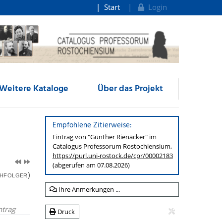
Start
Login
Weitere Kataloge
Über das Projekt
Empfohlene Zitierweise:
Eintrag von "Günther Rienäcker" im
Catalogus Professorum
Rostochiensium,
https://purl.uni-rostock.de
/cpr/00002183
(abgerufen am 07.08.2026)
hfolger)
Ihre Anmerkungen ...
ntrag
Druck