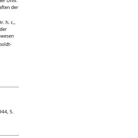
er Univ.
aften der
. h. c.,
 der
ulwesen
oldt-
44, 5.