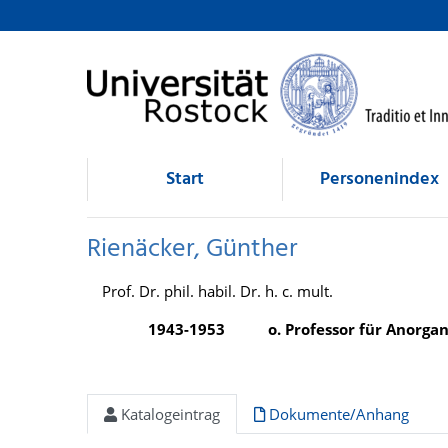
Rienäcker, Günther
direkt zum Inhalt
Start
Personenindex
Rienäcker, Günther
Prof. Dr. phil. habil. Dr. h. c. mult.
1943-1953
o. Professor für Anorg
Katalogeintrag
Dokumente/Anhang