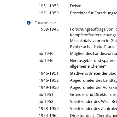
1951-1953
Dekan
1951-1953
Prorektor für Forschungs
Funktionen:
1939-1945
Forschungsaufträge von R
Kampfstoffuntersuchungs
Mischkatalysatoren in Gö
Kontakte für T-Stoff" und 
ab 1946
Mitglied des Landesvorst
ab 1946
Herausgeber und späterer 
allgemeine Chemie"
1946-1951
Stadtverordneter der Stad
1946-1952
Abgeordneter des Landta
1949-1950
Abgeordneter der Volks
ab 1951
Gründer und Direktor des 
ab 1953
Vorsitzender des Wiss. Be
1953-1959
Vorsitzender des Zentral
1954-1962
Direktor des I. Chemischen