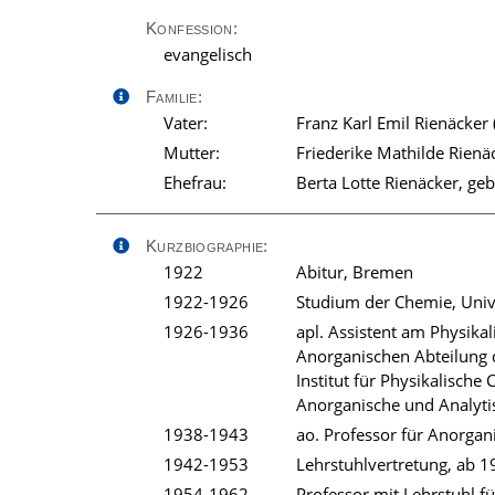
Konfession:
evangelisch
Familie:
Vater:
Franz Karl Emil Rienäcker
Mutter:
Friederike Mathilde Rienä
Ehefrau:
Berta Lotte Rienäcker, ge
Kurzbiographie:
1922
Abitur, Bremen
1922-1926
Studium der Chemie, Uni
1926-1936
apl. Assistent am Physikal
Anorganischen Abteilung 
Institut für Physikalisc
Anorganische und Analyti
1938-1943
ao. Professor für Anorgan
1942-1953
Lehrstuhlvertretung, ab 1
1954-1962
Professor mit Lehrstuhl f