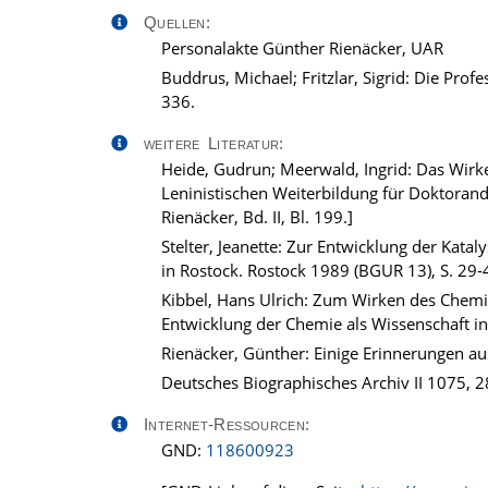
Quellen:
Personalakte Günther Rienäcker, UAR
Buddrus, Michael; Fritzlar, Sigrid: Die Pro
336.
weitere Literatur:
Heide, Gudrun; Meerwald, Ingrid: Das Wirke
Leninistischen Weiterbildung für Doktorand
Rienäcker, Bd. II, Bl. 199.]
Stelter, Jeanette: Zur Entwicklung der Kata
in Rostock. Rostock 1989 (BGUR 13), S. 29-
Kibbel, Hans Ulrich: Zum Wirken des Chemik
Entwicklung der Chemie als Wissenschaft in
Rienäcker, Günther: Einige Erinnerungen au
Deutsches Biographisches Archiv II 1075, 2
Internet-Ressourcen:
GND:
118600923