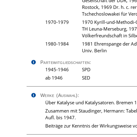
Gesellschaft der DDR, 19
Rostock, 1969 Dr. h. c. r
Tschechoslowakei für Ver
1970-1979
1970 Kyrill-und-Methodi-O
TH Leuna-Merseburg, 1977
Völkerfreundschaft in Sil
1980-1984
1981 Ehrenspange der AdW
Univ. Berlin
Parteimitgliedschaften:
1945-1946
SPD
ab 1946
SED
Werke (Auswahl):
Über Katalyse und Katalysatoren. Bremen 
Zusammen mit Staudinger, Hermann: Tabell
Aufl. bis 1947.
Beiträge zur Kenntnis der Wirkungsweise v