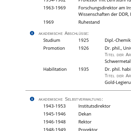
1963-1969
Forschungsdirektor am In
Wissenschaften der DDR, 
1969
Ruhestand
akademische Abschlüsse:
Studium
1925
Dipl.-Chemik
Promotion
1926
Dr. phil., U
Titel der A
Schwermetal
Habilitation
1935
Dr. phil. habi
Titel der A
Gold-Legieru
akademische Selbstverwaltung:
1943-1953
Institutsdirektor
1945-1946
Dekan
1946-1948
Rektor
1948-1949
Prorektor