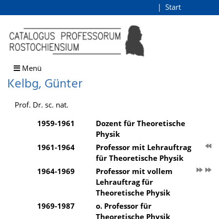
Kelbg, Günter
Start
Login
direkt zum Inhalt
Menü
Kelbg, Günter
Prof. Dr. sc. nat.
1959-1961
Dozent für Theoretische
Physik
1961-1964
Professor mit Lehrauftrag
für Theoretische Physik
1964-1969
Professor mit vollem
Lehrauftrag für
Theoretische Physik
1969-1987
o. Professor für
Theoretische Physik