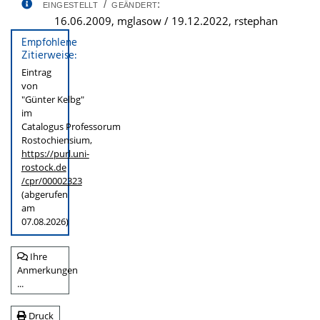
eingestellt / geändert:
16.06.2009, mglasow / 19.12.2022, rstephan
Empfohlene
Zitierweise:
Eintrag
von
"Günter Kelbg"
im
Catalogus Professorum
Rostochiensium,
https://purl.uni-
rostock.de
/cpr/00002323
(abgerufen
am
07.08.2026)
Ihre
Anmerkungen
...
Druck