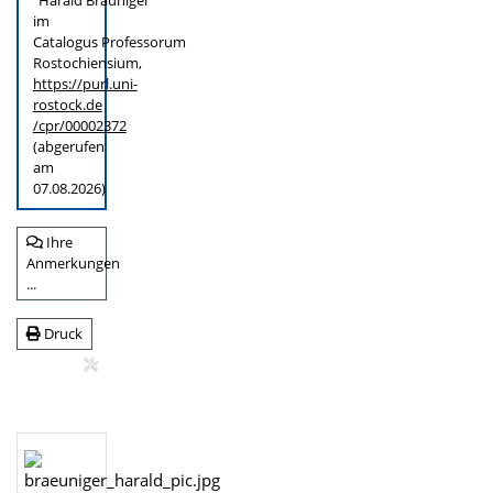
"Harald Bräuniger"
im
Catalogus Professorum
Rostochiensium,
https://purl.uni-
rostock.de
/cpr/00002372
(abgerufen
am
07.08.2026)
Ihre
Anmerkungen
...
Druck