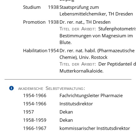
Studium
1938
Staatsprüfung zum
Lebensmittelchemiker, TH Dresden
Promotion
1938
Dr. rer. nat., TH Dresden
Stufenphotometri
Titel der Arbeit:
Bestimmungen von Magnesium im
Blute.
Habilitation
1954
Dr. rer. nat. habil. (Pharmazeutische
Chemie), Univ. Rostock
Der Peptidanteil d
Titel der Arbeit:
Mutterkornalkaloide.
akademische Selbstverwaltung:
1954-1966
Fachrichtungsleiter Pharmazie
1954-1966
Institutsdirektor
1957
Dekan
1958-1959
Dekan
1966-1967
kommissarischer Institutsdirektor