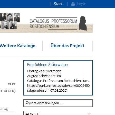
Start
Login
Weitere Kataloge
Über das Projekt
Empfohlene Zitierweise:
Eintrag von "Hermann
August Schwanert" im
Catalogus Professorum
Rostochiensium,
https://purl.uni-rostock.de
/cpr/00002450
(abgerufen am 07.08.2026)
hfolger)
Ihre Anmerkungen ...
ntrag
Druck