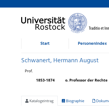
Schwanert, Hermann August
direkt zum Inhalt
Start
Personenindex
Schwanert, Hermann August
Prof.
1853-1874
o. Professor der Rechte
Katalogeintrag
Biographie
Dokume