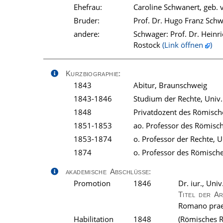
Ehefrau:
Caroline Schwanert, geb. 
Bruder:
Prof. Dr. Hugo Franz Schw
andere:
Schwager: Prof. Dr. Heinri
Rostock
(Link öffnen
)
Kurzbiographie:
1843
Abitur, Braunschweig
1843-1846
Studium der Rechte, Univ.
1848
Privatdozent des Römische
1851-1853
ao. Professor des Römisch
1853-1874
o. Professor der Rechte, U
1874
o. Professor des Römische
akademische Abschlüsse:
Promotion
1846
Dr. iur., Uni
Titel der A
Romano prae
Habilitation
1848
(Römisches R