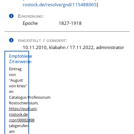
rostock.de/resolve/gnd/115488065
]
Einordnung:
Epoche
1827-1918
eingestellt / geändert:
10.11.2010, klabahn / 17.11.2022, administrator
Empfohlene
Zitierweise:
Eintrag
von
"August
von Kries"
im
Catalogus Professorum
Rostochiensium,
https://purl.uni-
rostock.de
/cpr/00002498
(abgerufen
am