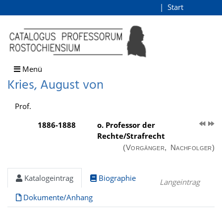
Kries, August von
Start
Login
direkt zum Inhalt
Menü
Kries, August von
Prof.
1886-1888
o. Professor der
Rechte/Strafrecht
(Vorgänger, Nachfolger)
Katalogeintrag
Biographie
Langeintrag
Dokumente/Anhang