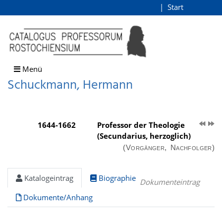
Schuckmann, Hermann
Start
Login
direkt zum Inhalt
Menü
Schuckmann, Hermann
1644-1662
Professor der Theologie
(Secundarius, herzoglich)
(Vorgänger, Nachfolger)
Katalogeintrag
Biographie
Dokumenteintrag
Dokumente/Anhang