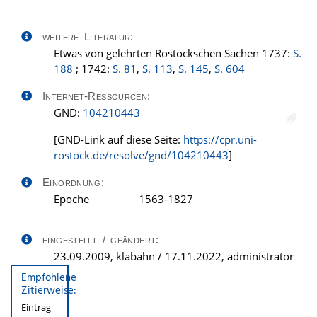
weitere Literatur:
Etwas von gelehrten Rostockschen Sachen 1737:
S.
188
; 1742:
S. 81
,
S. 113
,
S. 145
,
S. 604
Internet-Ressourcen:
GND:
104210443
[GND-Link auf diese Seite:
https://cpr.uni-
rostock.de/resolve/gnd/104210443
]
Einordnung:
Epoche
1563-1827
eingestellt / geändert:
23.09.2009, klabahn / 17.11.2022, administrator
Empfohlene
Zitierweise:
Eintrag