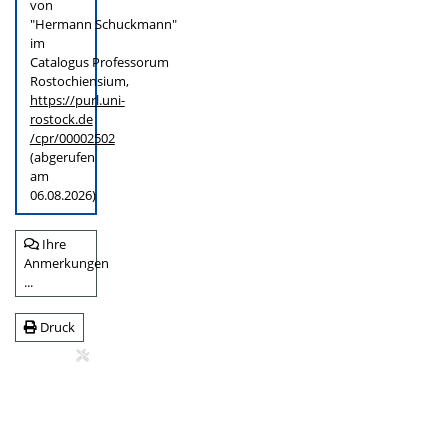
von
"Hermann Schuckmann"
im
Catalogus Professorum
Rostochiensium,
https://purl.uni-
rostock.de
/cpr/00002502
(abgerufen
am
06.08.2026)
Ihre
Anmerkungen
...
Druck