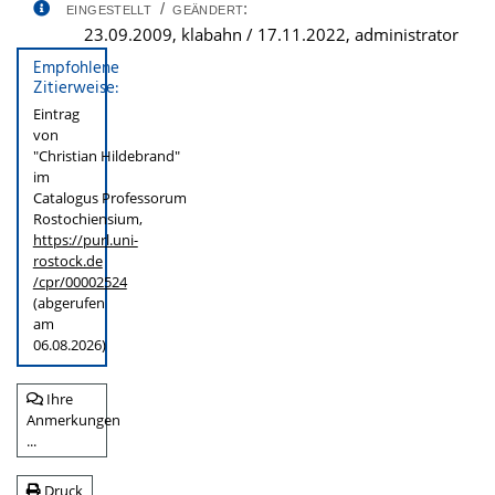
eingestellt / geändert:
23.09.2009, klabahn / 17.11.2022, administrator
Empfohlene
Zitierweise:
Eintrag
von
"Christian Hildebrand"
im
Catalogus Professorum
Rostochiensium,
https://purl.uni-
rostock.de
/cpr/00002524
(abgerufen
am
06.08.2026)
Ihre
Anmerkungen
...
Druck