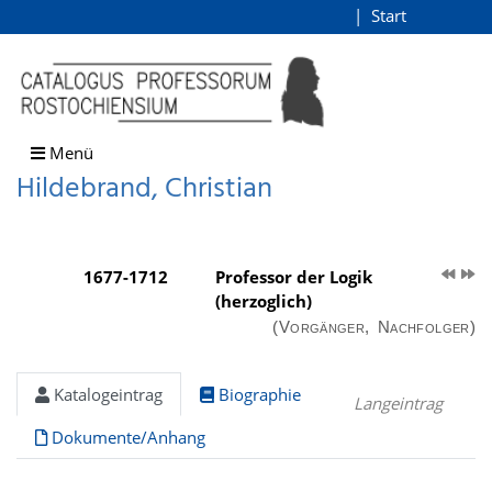
Hildebrand, Christian
Start
Login
direkt zum Inhalt
Menü
Hildebrand, Christian
1677-1712
Professor der Logik
(herzoglich)
(Vorgänger, Nachfolger)
Katalogeintrag
Biographie
Langeintrag
Dokumente/Anhang