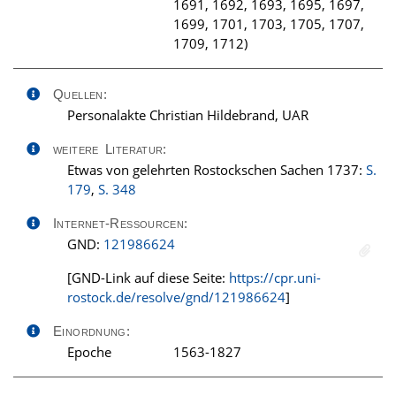
1691, 1692, 1693, 1695, 1697,
1699, 1701, 1703, 1705, 1707,
1709, 1712)
Quellen:
Personalakte Christian Hildebrand, UAR
weitere Literatur:
Etwas von gelehrten Rostockschen Sachen 1737:
S.
179
,
S. 348
Internet-Ressourcen:
GND:
121986624
[GND-Link auf diese Seite:
https://cpr.uni-
rostock.de/resolve/gnd/121986624
]
Einordnung:
Epoche
1563-1827