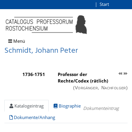
Schmidt, Johann Peter
Start
Login
direkt zum Inhalt
Menü
Schmidt, Johann Peter
1736-1751
Professor der
Rechte/Codex (rätlich)
(Vorgänger, Nachfolger)
Katalogeintrag
Biographie
Dokumenteintrag
Dokumente/Anhang