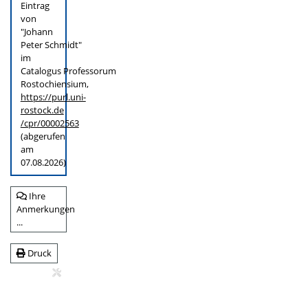
Eintrag
von
"Johann
Peter Schmidt"
im
Catalogus Professorum
Rostochiensium,
https://purl.uni-
rostock.de
/cpr/00002563
(abgerufen
am
07.08.2026)
Ihre
Anmerkungen
...
Druck