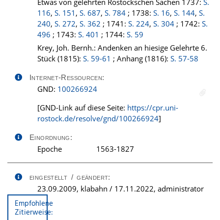
Etwas von gelehrten Rostockschen Sachen 1737:
S.
116
,
S. 151
,
S. 687
,
S. 784
; 1738:
S. 16
,
S. 144
,
S.
240
,
S. 272
,
S. 362
; 1741:
S. 224
,
S. 304
; 1742:
S.
496
; 1743:
S. 401
; 1744:
S. 59
Krey, Joh. Bernh.: Andenken an hiesige Gelehrte 6.
Stück (1815):
S. 59-61
; Anhang (1816):
S. 57-58
Internet-Ressourcen:
GND:
100266924
[GND-Link auf diese Seite:
https://cpr.uni-
rostock.de/resolve/gnd/100266924
]
Einordnung:
Epoche
1563-1827
eingestellt / geändert:
23.09.2009, klabahn / 17.11.2022, administrator
Empfohlene
Zitierweise: