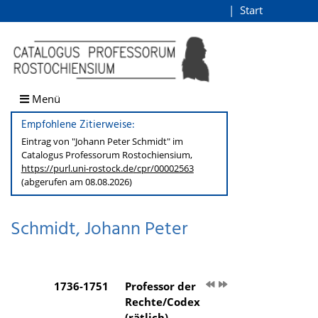
Schmidt, Johann Peter
Start
Login
direkt zum Inhalt
Menü
Empfohlene Zitierweise:
Eintrag von "Johann Peter Schmidt" im
Catalogus Professorum
Rostochiensium,
https://purl.uni-rostock.de
/cpr/00002563
(abgerufen am 08.08.2026)
Schmidt, Johann Peter
1736-1751
Professor der
Rechte/Codex
(rätlich)