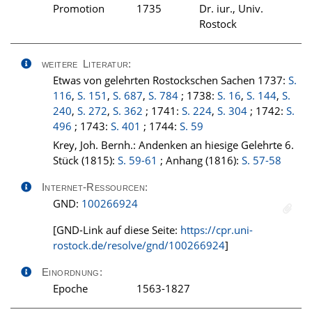
Promotion
1735
Dr. iur., Univ.
Rostock
weitere Literatur:
Etwas von gelehrten Rostockschen Sachen 1737:
S.
116
,
S. 151
,
S. 687
,
S. 784
; 1738:
S. 16
,
S. 144
,
S.
240
,
S. 272
,
S. 362
; 1741:
S. 224
,
S. 304
; 1742:
S.
496
; 1743:
S. 401
; 1744:
S. 59
Krey, Joh. Bernh.: Andenken an hiesige Gelehrte 6.
Stück (1815):
S. 59-61
; Anhang (1816):
S. 57-58
Internet-Ressourcen:
GND:
100266924
[GND-Link auf diese Seite:
https://cpr.uni-
rostock.de/resolve/gnd/100266924
]
Einordnung:
Epoche
1563-1827