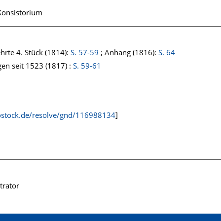
Konsistorium
hrte 4. Stück (1814):
S. 57-59
; Anhang (1816):
S. 64
gen seit 1523 (1817) :
S. 59-61
rostock.de/resolve/gnd/116988134
]
trator