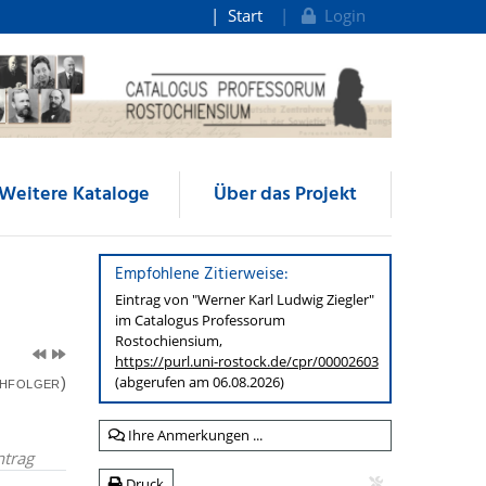
Start
Login
Weitere Kataloge
Über das Projekt
Empfohlene Zitierweise:
Eintrag von "Werner Karl Ludwig Ziegler"
im
Catalogus Professorum
Rostochiensium,
https://purl.uni-rostock.de
/cpr/00002603
(abgerufen am 06.08.2026)
hfolger)
Ihre Anmerkungen ...
trag
Druck