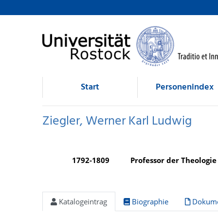
Ziegler, Werner Karl Ludwig
direkt zum Inhalt
Start
Personenindex
Ziegler, Werner Karl Ludwig
1792-1809
Professor der Theologie 
Katalogeintrag
Biographie
Dokume