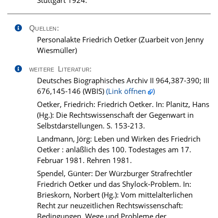
Stuttgart 1924.
Quellen:
Personalakte Friedrich Oetker (Zuarbeit von Jenny
Wiesmüller)
weitere Literatur:
Deutsches Biographisches Archiv II 964,387-390; III
676,145-146 (WBIS)
(Link öffnen
)
Oetker, Friedrich: Friedrich Oetker. In: Planitz, Hans
(Hg.): Die Rechtswissenschaft der Gegenwart in
Selbstdarstellungen. S. 153-213.
Landmann, Jörg: Leben und Wirken des Friedrich
Oetker : anläßlich des 100. Todestages am 17.
Februar 1981. Rehren 1981.
Spendel, Günter: Der Würzburger Strafrechtler
Friedrich Oetker und das Shylock-Problem. In:
Brieskorn, Norbert (Hg.): Vom mittelalterlichen
Recht zur neuzeitlichen Rechtswissenschaft:
Bedingungen, Wege und Probleme der