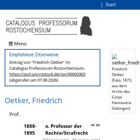
Oetker, Friedrich
Start
Login
direkt zum Inhalt
Menü
Empfohlene Zitierweise:
Eintrag von "Friedrich Oetker" im
Catalogus Professorum
Rostochiensium,
Friedrich
https://purl.uni-rostock.de
/cpr/00002903
Oetker
(abgerufen am 07.08.2026)
(Foto, 1873,
aus dem
Archiv des
Corps
Oetker, Friedrich
Hannovera
Göttingen)
Prof.
1888-
o. Professor der
1895
Rechte/Strafrecht